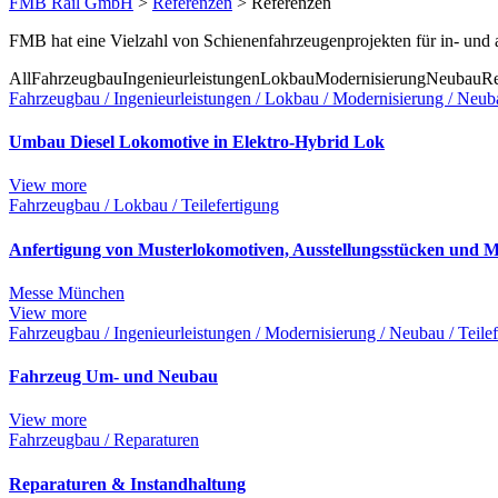
FMB Rail GmbH
>
Referenzen
>
Referenzen
FMB hat eine Vielzahl von Schienenfahrzeugenprojekten für in- und a
All
Fahrzeugbau
Ingenieurleistungen
Lokbau
Modernisierung
Neubau
Re
Fahrzeugbau / Ingenieurleistungen / Lokbau / Modernisierung / Neuba
Umbau Diesel Lokomotive in Elektro-Hybrid Lok
View more
Fahrzeugbau / Lokbau / Teilefertigung
Anfertigung von Musterlokomotiven, Ausstellungsstücken und 
Messe München
View more
Fahrzeugbau / Ingenieurleistungen / Modernisierung / Neubau / Teile
Fahrzeug Um- und Neubau
View more
Fahrzeugbau / Reparaturen
Reparaturen & Instandhaltung