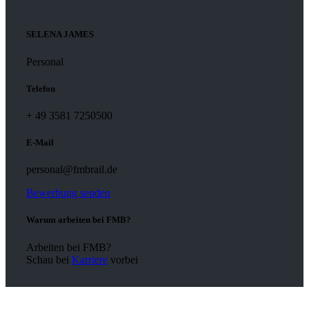
SELENA JAMES
Personal
Telefon
+ 49 3581 7250500
E-Mail
personal@fmbrail.de
Bewerbung senden
Warum arbeiten bei FMB?
Arbeiten bei FMB?
Schau bei
Karriere
vorbei